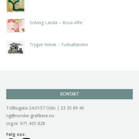
kr
5.250,00
inkl. 5% kunstavgift
Solveig Landa – Rosa vifte
kr
5.250,00
inkl. 5% kunstavgift
Trygve Retvik – Fotballskolen
kr
2.940,00
inkl. 5% kunstavgift
KONTAKT
Tollbugata 24,0157 Oslo | 23 35 89 40
ng@norske-grafikere.no
org.nr. 971 435 828
Følg oss: