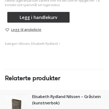
Faktisk lagerantall kan variere noe fra det som er oppgitt her. Ta
kontakt ved spørsmål om lagerstatus.
Legg i handlekurv
Legg til ønskeliste
Kategori:
Nilssen, Elisabeth Rydland
Relaterte produkter
Elisabeth Rydland Nilssen – Gråstein
(kunstnerbok)