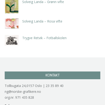
Solveig Landa – Grønn vifte
kr
5.250,00
inkl. 5% kunstavgift
Solveig Landa – Rosa vifte
kr
5.250,00
inkl. 5% kunstavgift
Trygve Retvik – Fotballskolen
kr
2.940,00
inkl. 5% kunstavgift
KONTAKT
Tollbugata 24,0157 Oslo | 23 35 89 40
ng@norske-grafikere.no
org.nr. 971 435 828