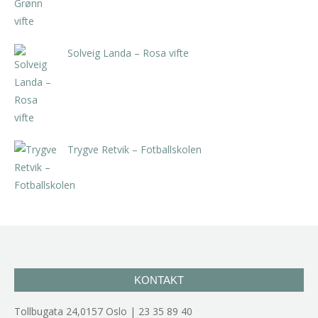
Solveig Landa – Rosa vifte
kr
5.250,00
inkl. 5% kunstavgift
Trygve Retvik – Fotballskolen
kr
2.940,00
inkl. 5% kunstavgift
KONTAKT
Tollbugata 24,0157 Oslo | 23 35 89 40