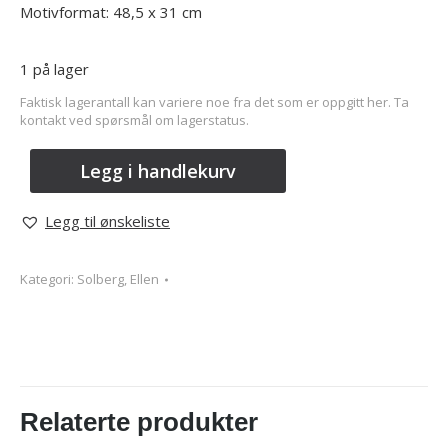
Motivformat: 48,5 x 31 cm
1 på lager
Faktisk lagerantall kan variere noe fra det som er oppgitt her. Ta
kontakt ved spørsmål om lagerstatus.
Legg i handlekurv
Legg til ønskeliste
Kategori:
Solberg, Ellen
Relaterte produkter