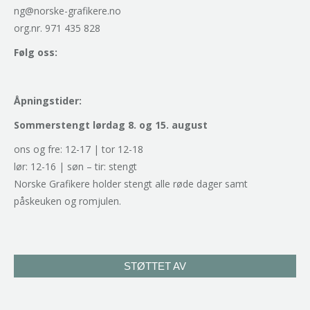
ng@norske-grafikere.no
org.nr. 971 435 828
Følg oss:
Åpningstider:
Sommerstengt lørdag 8. og 15. august
ons og fre: 12-17 | tor 12-18
lør: 12-16 | søn – tir: stengt
Norske Grafikere holder stengt alle røde dager samt
påskeuken og romjulen.
STØTTET AV