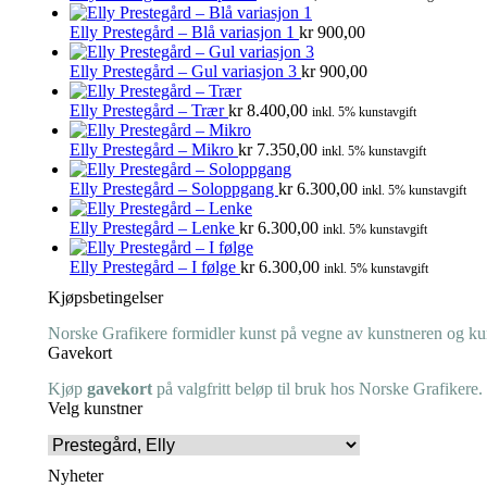
Elly Prestegård – Blå variasjon 1
kr
900,00
Elly Prestegård – Gul variasjon 3
kr
900,00
Elly Prestegård – Trær
kr
8.400,00
inkl. 5% kunstavgift
Elly Prestegård – Mikro
kr
7.350,00
inkl. 5% kunstavgift
Elly Prestegård – Soloppgang
kr
6.300,00
inkl. 5% kunstavgift
Elly Prestegård – Lenke
kr
6.300,00
inkl. 5% kunstavgift
Elly Prestegård – I følge
kr
6.300,00
inkl. 5% kunstavgift
Kjøpsbetingelser
Norske Grafikere formidler kunst på vegne av kunstneren og kuns
Gavekort
Kjøp
gavekort
på valgfritt beløp til bruk hos Norske Grafikere.
Velg kunstner
Nyheter