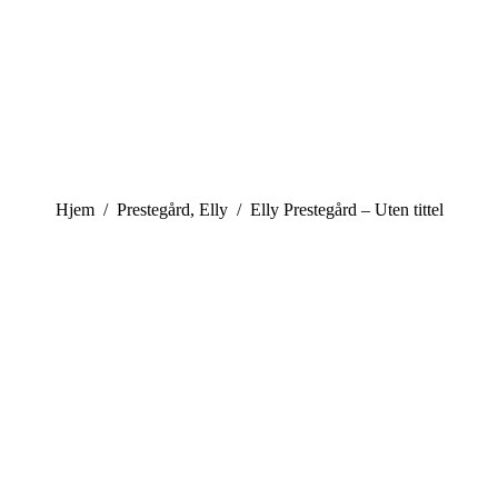
You are here:
Hjem
Prestegård, Elly
Elly Prestegård – Uten tittel