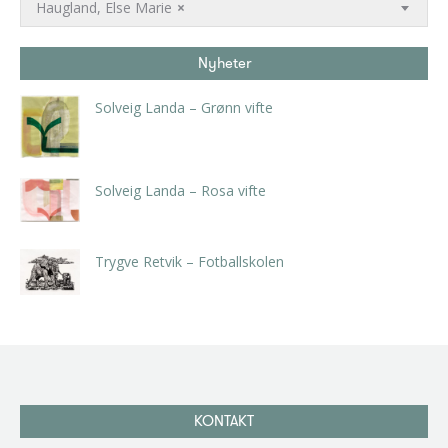
Haugland, Else Marie
×
Nyheter
Solveig Landa – Grønn vifte
kr
5.250,00
inkl. 5% kunstavgift
Solveig Landa – Rosa vifte
kr
5.250,00
inkl. 5% kunstavgift
Trygve Retvik – Fotballskolen
kr
2.940,00
inkl. 5% kunstavgift
KONTAKT