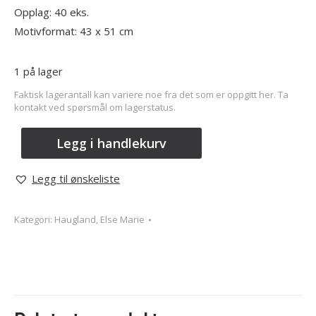
Opplag: 40 eks.
Motivformat: 43 x 51 cm
1 på lager
Faktisk lagerantall kan variere noe fra det som er oppgitt her. Ta
kontakt ved spørsmål om lagerstatus.
Legg i handlekurv
Legg til ønskeliste
Kategori:
Haugland, Else Marie