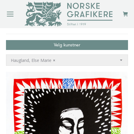
You are here:
Velg kunstner
Haugland, Else Marie
×