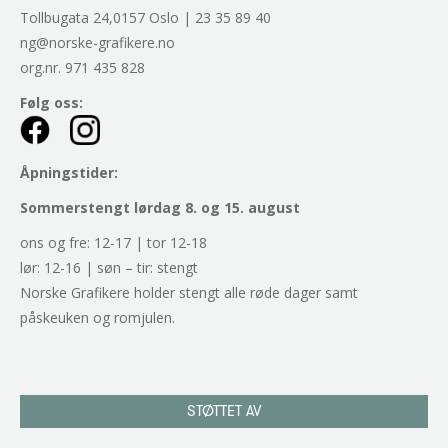
Tollbugata 24,0157 Oslo | 23 35 89 40
ng@norske-grafikere.no
org.nr. 971 435 828
Følg oss:
Åpningstider:
Sommerstengt lørdag 8. og 15. august
ons og fre: 12-17 | tor 12-18
lør: 12-16 | søn – tir: stengt
Norske Grafikere holder stengt alle røde dager samt
påskeuken og romjulen.
STØTTET AV