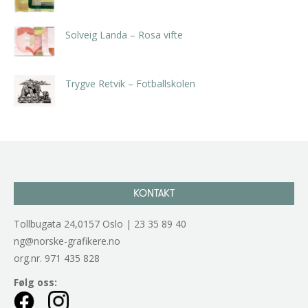
Solveig Landa – Rosa vifte
kr
5.250,00
inkl. 5% kunstavgift
Trygve Retvik – Fotballskolen
kr
2.940,00
inkl. 5% kunstavgift
KONTAKT
Tollbugata 24,0157 Oslo | 23 35 89 40
ng@norske-grafikere.no
org.nr. 971 435 828
Følg oss: