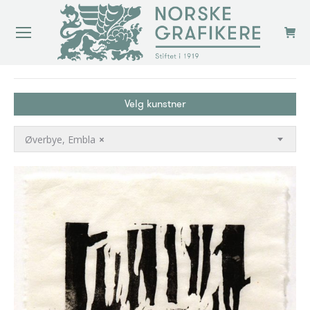
You are here:
Velg kunstner
Øverbye, Embla
×