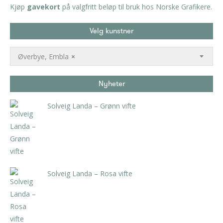
Kjøp
gavekort
på valgfritt beløp til bruk hos Norske Grafikere.
Velg kunstner
Øverbye, Embla
×
Nyheter
Solveig Landa – Grønn vifte
kr
5.250,00
inkl. 5% kunstavgift
Solveig Landa – Rosa vifte
kr
5.250,00
inkl. 5% kunstavgift