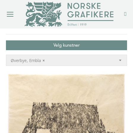
You are here:
Velg kunstner
Øverbye, Embla
×