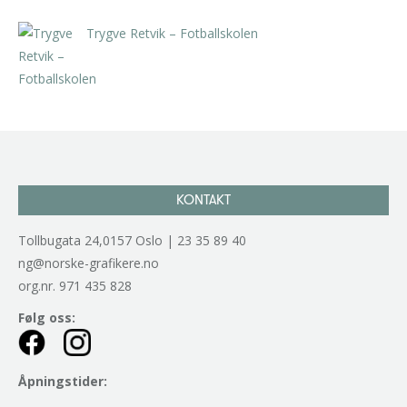
Trygve Retvik – Fotballskolen
kr
2.940,00
inkl. 5% kunstavgift
KONTAKT
Tollbugata 24,0157 Oslo | 23 35 89 40
ng@norske-grafikere.no
org.nr. 971 435 828
Følg oss:
Åpningstider: