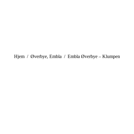
You are here:
Hjem
Øverbye, Embla
Embla Øverbye – Klumpen