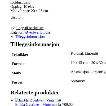
Koldnål/Lino
Opplag: 10 eks.
Motivformat: 20 x 25 cm
Utsolgt
Legg til ønskeliste
Kategori:
Øverbye, Embla
Tilleggsinformasjon
Tilleggsinformasjon
Koldnål, Linosnitt
Teknikker
10 x 15 cm – 20 x 30 c
Format
Abstraksjon – organisk, 
Motiv
Sort-hvitt
Farger
Relaterte produkter
Embla Øverbye – Vinternatt
kr
700,00