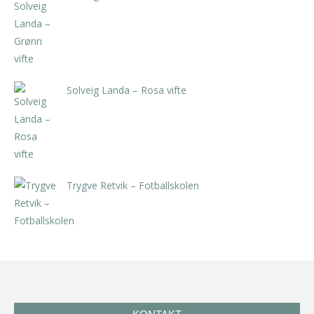
kr
5.250,00
inkl. 5% kunstavgift
Solveig Landa – Rosa vifte
kr
5.250,00
inkl. 5% kunstavgift
Trygve Retvik – Fotballskolen
kr
2.940,00
inkl. 5% kunstavgift