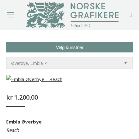
You are here:
Velg kunstner
Øverbye, Embla
×
kr
1.200,00
Embla Øverbye
Reach