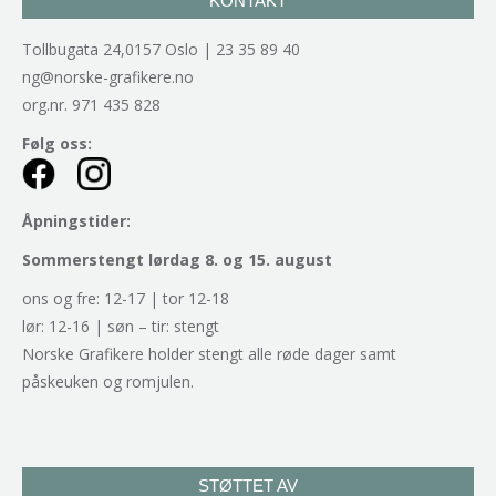
KONTAKT
Tollbugata 24,0157 Oslo | 23 35 89 40
ng@norske-grafikere.no
org.nr. 971 435 828
Følg oss:
Åpningstider:
Sommerstengt lørdag 8. og 15. august
ons og fre: 12-17 | tor 12-18
lør: 12-16 | søn – tir: stengt
Norske Grafikere holder stengt alle røde dager samt
påskeuken og romjulen.
STØTTET AV