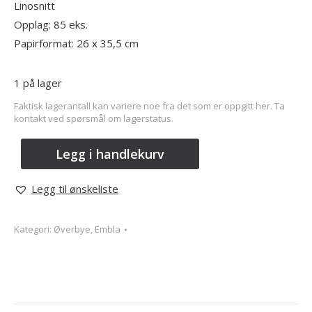
Linosnitt
Opplag: 85 eks.
Papirformat: 26 x 35,5 cm
1 på lager
Faktisk lagerantall kan variere noe fra det som er oppgitt her. Ta
kontakt ved spørsmål om lagerstatus.
Legg i handlekurv
Legg til ønskeliste
Kategori:
Øverbye, Embla