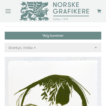
You are here:
Velg kunstner
Øverbye, Embla
×