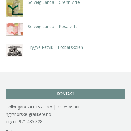
Solveig Landa – Grønn vifte
kr
5.250,00
inkl. 5% kunstavgift
Solveig Landa – Rosa vifte
kr
5.250,00
inkl. 5% kunstavgift
Trygve Retvik – Fotballskolen
kr
2.940,00
inkl. 5% kunstavgift
KONTAKT
Tollbugata 24,0157 Oslo | 23 35 89 40
ng@norske-grafikere.no
org.nr. 971 435 828