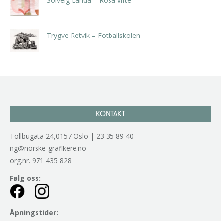
Solveig Landa – Rosa vifte
kr
5.250,00
inkl. 5% kunstavgift
Trygve Retvik – Fotballskolen
kr
2.940,00
inkl. 5% kunstavgift
KONTAKT
Tollbugata 24,0157 Oslo | 23 35 89 40
ng@norske-grafikere.no
org.nr. 971 435 828
Følg oss:
Åpningstider: