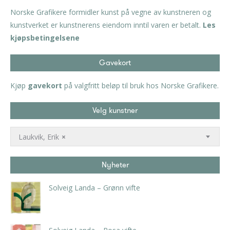
Norske Grafikere formidler kunst på vegne av kunstneren og
kunstverket er kunstnerens eiendom inntil varen er betalt.
Les
kjøpsbetingelsene
Gavekort
Kjøp
gavekort
på valgfritt beløp til bruk hos Norske Grafikere.
Velg kunstner
Laukvik, Erik
×
Nyheter
Solveig Landa – Grønn vifte
kr
5.250,00
inkl. 5% kunstavgift