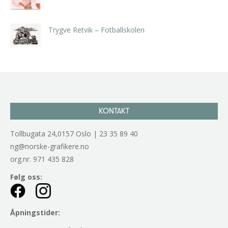
kr
5.250,00
inkl. 5% kunstavgift
Trygve Retvik – Fotballskolen
kr
2.940,00
inkl. 5% kunstavgift
KONTAKT
Tollbugata 24,0157 Oslo | 23 35 89 40
ng@norske-grafikere.no
org.nr. 971 435 828
Følg oss:
Åpningstider: