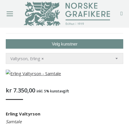
You are here:
Velg kunstner
Valtyrson, Erling
×
kr
7.350,00
inkl. 5% kunstavgift
Erling Valtyrson
Samtale