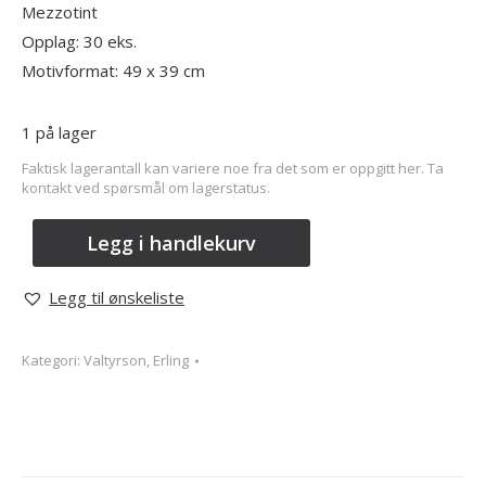
Mezzotint
Opplag: 30 eks.
Motivformat: 49 x 39 cm
1 på lager
Faktisk lagerantall kan variere noe fra det som er oppgitt her. Ta
kontakt ved spørsmål om lagerstatus.
Legg i handlekurv
Legg til ønskeliste
Kategori:
Valtyrson, Erling