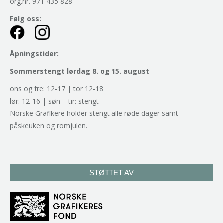
org.nr. 971 435 828
Følg oss:
Åpningstider:
Sommerstengt lørdag 8. og 15. august
ons og fre: 12-17 | tor 12-18
lør: 12-16 | søn – tir: stengt
Norske Grafikere holder stengt alle røde dager samt
påskeuken og romjulen.
STØTTET AV