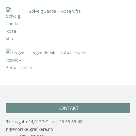
Solveig Landa – Rosa vifte
kr
5.250,00
inkl. 5% kunstavgift
Trygve Retvik – Fotballskolen
kr
2.940,00
inkl. 5% kunstavgift
KONTAKT
Tollbugata 24,0157 Oslo | 23 35 89 40
ng@norske-grafikere.no