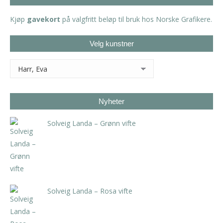
Kjøp
gavekort
på valgfritt beløp til bruk hos Norske Grafikere.
Velg kunstner
Nyheter
Solveig Landa – Grønn vifte
kr
5.250,00
inkl. 5% kunstavgift
Solveig Landa – Rosa vifte
kr
5.250,00
inkl. 5% kunstavgift