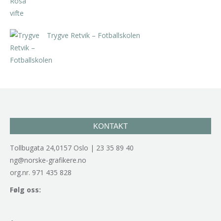
Trygve Retvik – Fotballskolen
kr
2.940,00
inkl. 5% kunstavgift
KONTAKT
Tollbugata 24,0157 Oslo | 23 35 89 40
ng@norske-grafikere.no
org.nr. 971 435 828
Følg oss: