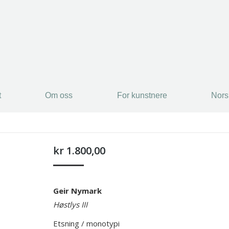
t
Om oss
For kunstnere
Nors
t
Om oss
For kunstnere
Nors
kr
1.800,00
Geir Nymark
Høstlys III
Etsning / monotypi