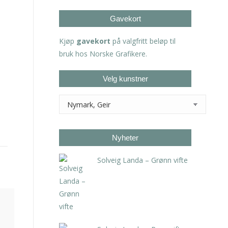
Gavekort
Kjøp
gavekort
på valgfritt beløp til
bruk hos Norske Grafikere.
Velg kunstner
Nyheter
Solveig Landa – Grønn vifte
kr
5.250,00
inkl. 5% kunstavgift