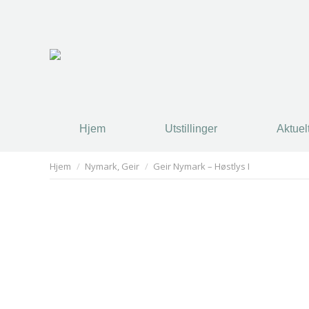
Hjem
Utstillinger
Aktuel
Hjem
Utstillinger
Aktuel
You are here:
Hjem
Nymark, Geir
Geir Nymark – Høstlys I