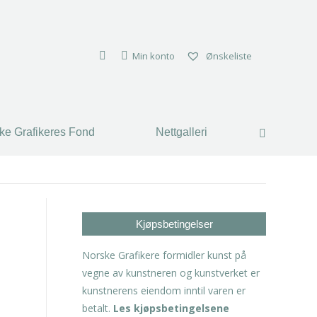
ke Grafikeres Fond
Nettgalleri
Search:
Min konto
Ønskeliste
ke Grafikeres Fond
Nettgalleri
Search:
Kjøpsbetingelser
Norske Grafikere formidler kunst på
vegne av kunstneren og kunstverket er
kunstnerens eiendom inntil varen er
betalt.
Les kjøpsbetingelsene