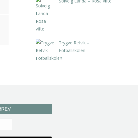
Solveig Landa – Rosa vifte
kr
5.250,00
inkl. 5% kunstavgift
Trygve Retvik –
Fotballskolen
kr
2.940,00
inkl. 5% kunstavgift
BREV