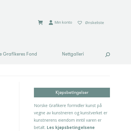
e Grafikeres Fond
Nettgalleri
Search:
Min konto
Ønskeliste
e Grafikeres Fond
Nettgalleri
Search:
Kjøpsbetingelser
Norske Grafikere formidler kunst på
vegne av kunstneren og kunstverket er
kunstnerens eiendom inntil varen er
betalt.
Les kjøpsbetingelsene