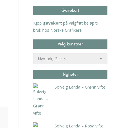
Gavekort
Kjøp
gavekort
på valgfritt beløp til
bruk hos Norske Grafikere.
Velg kunstner
Nymark, Geir
×
Nyheter
Solveig Landa – Grønn vifte
kr
5.250,00
inkl. 5% kunstavgift
Solveig Landa – Rosa vifte