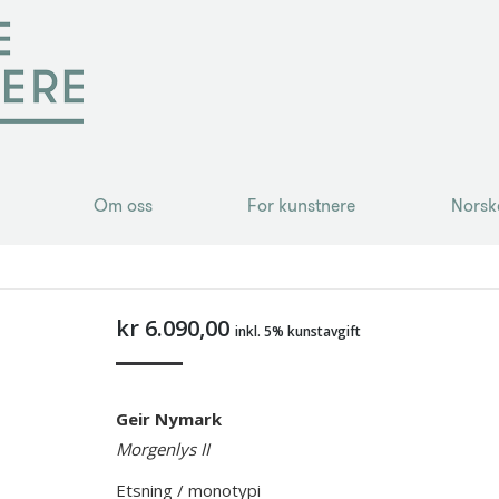
Om oss
For kunstnere
Norsk
Om oss
For kunstnere
Norsk
kr
6.090,00
inkl. 5% kunstavgift
Geir Nymark
Morgenlys II
Etsning / monotypi