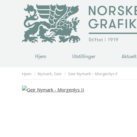
Hjem
Utstillinger
Aktuelt
Hjem
Utstillinger
Aktuelt
You are here:
Hjem
Nymark, Geir
Geir Nymark – Morgenlys II