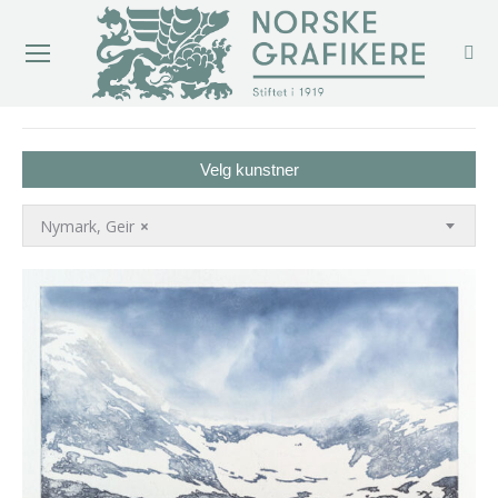
You are here:
Velg kunstner
Nymark, Geir
×