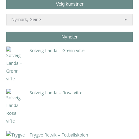
Velg kunstner
Nymark, Geir
×
Nyheter
Solveig Landa – Grønn vifte
kr
5.250,00
inkl. 5% kunstavgift
Solveig Landa – Rosa vifte
kr
5.250,00
inkl. 5% kunstavgift
Trygve Retvik – Fotballskolen