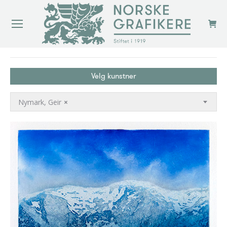
You are here:
Velg kunstner
Nymark, Geir
×