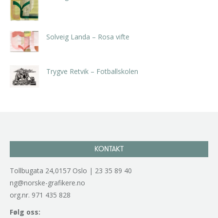
kr
5.250,00
inkl. 5% kunstavgift
Solveig Landa – Rosa vifte
kr
5.250,00
inkl. 5% kunstavgift
Trygve Retvik – Fotballskolen
kr
2.940,00
inkl. 5% kunstavgift
KONTAKT
Tollbugata 24,0157 Oslo | 23 35 89 40
ng@norske-grafikere.no
org.nr. 971 435 828
Følg oss: