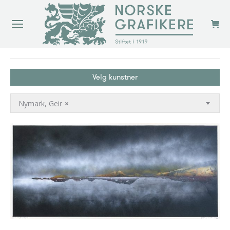
You are here:
Velg kunstner
Nymark, Geir
×