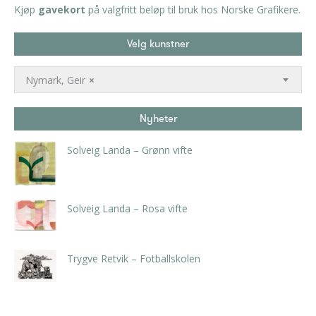
Kjøp
gavekort
på valgfritt beløp til bruk hos Norske Grafikere.
Velg kunstner
Nymark, Geir
×
Nyheter
Solveig Landa – Grønn vifte
kr
5.250,00
inkl. 5% kunstavgift
Solveig Landa – Rosa vifte
kr
5.250,00
inkl. 5% kunstavgift
Trygve Retvik – Fotballskolen
kr
2.940,00
inkl. 5% kunstavgift