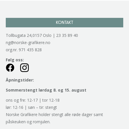
KONTAKT
Tollbugata 24,0157 Oslo | 23 35 89 40
ng@norske-grafikere.no
org.nr. 971 435 828
Følg oss:
Åpningstider:
Sommerstengt lørdag 8. og 15. august
ons og fre: 12-17 | tor 12-18
lør: 12-16 | søn – tir: stengt
Norske Grafikere holder stengt alle røde dager samt
påskeuken og romjulen.