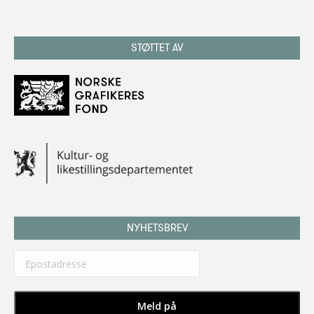
STØTTET AV
NYHETSBREV