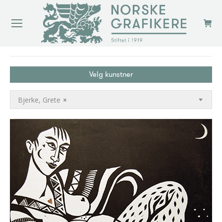
You are here:
Velg kunstner
Bjerke, Grete
×