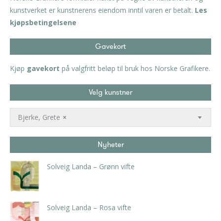
kunstverket er kunstnerens eiendom inntil varen er betalt.
Les
kjøpsbetingelsene
Gavekort
Kjøp
gavekort
på valgfritt beløp til bruk hos Norske Grafikere.
Velg kunstner
Bjerke, Grete
×
Nyheter
Solveig Landa – Grønn vifte
kr
5.250,00
inkl. 5% kunstavgift
Solveig Landa – Rosa vifte