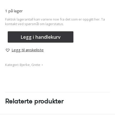
1 på lager
Faktisk lagerantall kan variere noe fra det som er oppgitt her. Ta
kontakt ved spørsmål om lagerstatus.
Legg i handlekurv
Legg til ønskeliste
Kategori:
Bjerke, Grete
Relaterte produkter