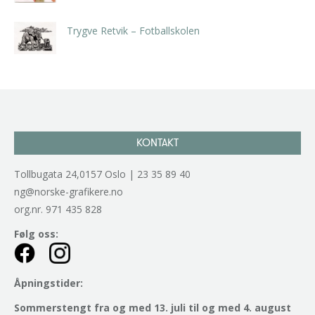
kr
5.250,00
inkl. 5% kunstavgift
Trygve Retvik – Fotballskolen
kr
2.940,00
inkl. 5% kunstavgift
KONTAKT
Tollbugata 24,0157 Oslo | 23 35 89 40
ng@norske-grafikere.no
org.nr. 971 435 828
Følg oss:
Åpningstider:
Sommerstengt fra og med 13. juli til og med 4. august