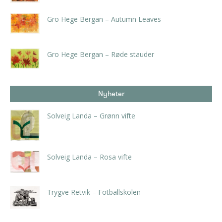
Gro Hege Bergan – Autumn Leaves
kr
4.725,00
inkl. 5% kunstavgift
Gro Hege Bergan – Røde stauder
kr
4.725,00
inkl. 5% kunstavgift
Nyheter
Solveig Landa – Grønn vifte
kr
5.250,00
inkl. 5% kunstavgift
Solveig Landa – Rosa vifte
kr
5.250,00
inkl. 5% kunstavgift
Trygve Retvik – Fotballskolen
kr
2.940,00
inkl. 5% kunstavgift