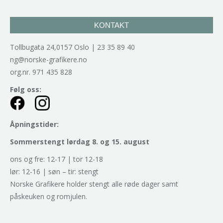
KONTAKT
Tollbugata 24,0157 Oslo | 23 35 89 40
ng@norske-grafikere.no
org.nr. 971 435 828
Følg oss:
Åpningstider:
Sommerstengt lørdag 8. og 15. august
ons og fre: 12-17 | tor 12-18
lør: 12-16 | søn – tir: stengt
Norske Grafikere holder stengt alle røde dager samt
påskeuken og romjulen.