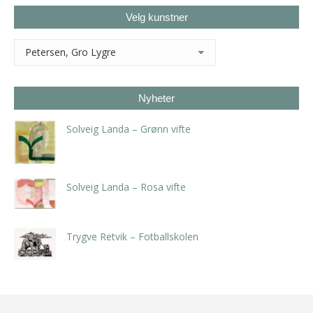
Velg kunstner
Nyheter
Solveig Landa – Grønn vifte
kr
5.250,00
inkl. 5% kunstavgift
Solveig Landa – Rosa vifte
kr
5.250,00
inkl. 5% kunstavgift
Trygve Retvik – Fotballskolen
kr
2.940,00
inkl. 5% kunstavgift