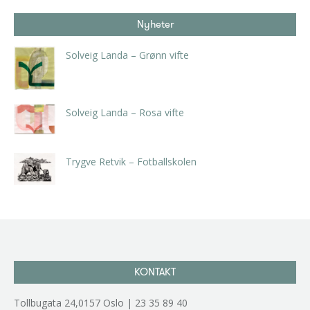
Nyheter
Solveig Landa – Grønn vifte
kr
5.250,00
inkl. 5% kunstavgift
Solveig Landa – Rosa vifte
kr
5.250,00
inkl. 5% kunstavgift
Trygve Retvik – Fotballskolen
kr
2.940,00
inkl. 5% kunstavgift
KONTAKT
Tollbugata 24,0157 Oslo | 23 35 89 40