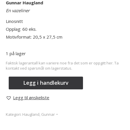
Gunnar Haugland
En vazeliner
Linosnitt
Opplag: 60 eks.
Motivformat: 20,5 x 27,5 cm
1 på lager
Faktisk lagerantall kan variere noe fra det som er oppgitt her. Ta
kontakt ved spørsmål om lagerstatus.
Legg i handlekurv
Legg til ønskeliste
Kategori:
Haugland, Gunnar