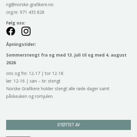
ng@norske-grafikere.no
org.nr. 971 435 828
Følg oss:
Åpningstider:
Sommerstengt fra og med 13. juli til og med 4. august
2026
ons og fre: 12-17 | tor 12-18
lør: 12-16 | søn – tir: stengt
Norske Grafikere holder stengt alle røde dager samt
påskeuken og romjulen.
STØTTET AV