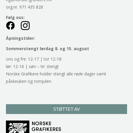
org.nr. 971 435 828
Følg oss:
Åpningstider:
Sommerstengt lørdag 8. og 15. august
ons og fre: 12-17 | tor 12-18
lør: 12-16 | søn – tir: stengt
Norske Grafikere holder stengt alle røde dager samt
påskeuken og romjulen.
STØTTET AV