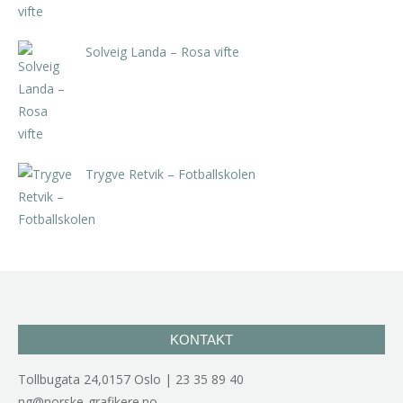
Solveig Landa – Rosa vifte
kr
5.250,00
inkl. 5% kunstavgift
Trygve Retvik – Fotballskolen
kr
2.940,00
inkl. 5% kunstavgift
KONTAKT
Tollbugata 24,0157 Oslo | 23 35 89 40
ng@norske-grafikere.no