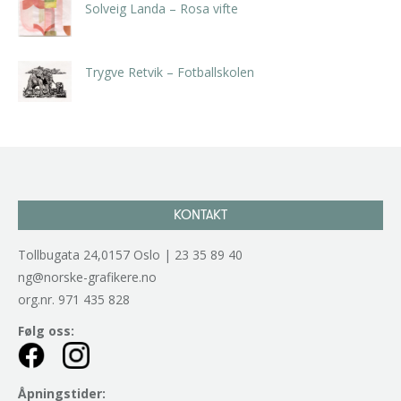
Solveig Landa – Rosa vifte
kr
5.250,00
inkl. 5% kunstavgift
Trygve Retvik – Fotballskolen
kr
2.940,00
inkl. 5% kunstavgift
KONTAKT
Tollbugata 24,0157 Oslo | 23 35 89 40
ng@norske-grafikere.no
org.nr. 971 435 828
Følg oss:
Åpningstider: