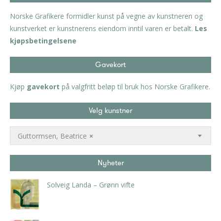
Norske Grafikere formidler kunst på vegne av kunstneren og
kunstverket er kunstnerens eiendom inntil varen er betalt.
Les
kjøpsbetingelsene
Gavekort
Kjøp
gavekort
på valgfritt beløp til bruk hos Norske Grafikere.
Velg kunstner
Guttormsen, Beatrice
×
Nyheter
Solveig Landa – Grønn vifte
kr
5.250,00
inkl. 5% kunstavgift