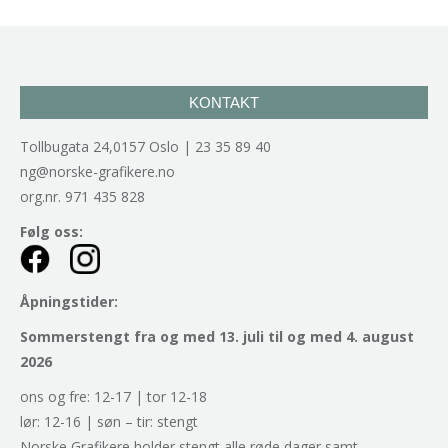
KONTAKT
Tollbugata 24,0157 Oslo | 23 35 89 40
ng@norske-grafikere.no
org.nr. 971 435 828
Følg oss:
Åpningstider:
Sommerstengt fra og med 13. juli til og med 4. august
2026
ons og fre: 12-17 | tor 12-18
lør: 12-16 | søn – tir: stengt
Norske Grafikere holder stengt alle røde dager samt