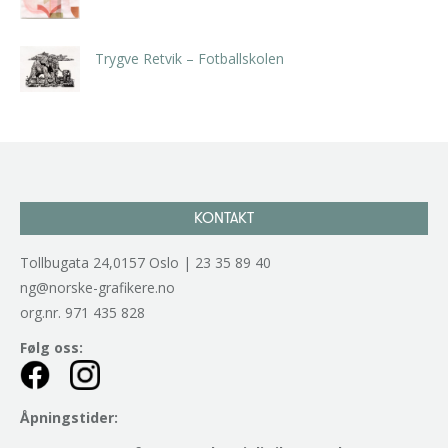
kr
5.250,00
inkl. 5% kunstavgift
Trygve Retvik – Fotballskolen
kr
2.940,00
inkl. 5% kunstavgift
KONTAKT
Tollbugata 24,0157 Oslo | 23 35 89 40
ng@norske-grafikere.no
org.nr. 971 435 828
Følg oss:
Åpningstider: