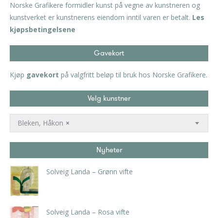
Norske Grafikere formidler kunst på vegne av kunstneren og
kunstverket er kunstnerens eiendom inntil varen er betalt.
Les
kjøpsbetingelsene
Gavekort
Kjøp
gavekort
på valgfritt beløp til bruk hos Norske Grafikere.
Velg kunstner
Bleken, Håkon
×
Nyheter
Solveig Landa – Grønn vifte
kr
5.250,00
inkl. 5% kunstavgift
Solveig Landa – Rosa vifte