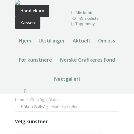
Handlekurv
Min konto
Ønskeliste
Kassen
Toppmeny
Hjem
Utstillinger
Aktuelt
Om oss
For kunstnere
Norske Grafikeres Fond
Nettgalleri
Search:
You are here:
Hjem
Gullvåg, Håkon
Håkon Gullvåg – Motorsykkelen
Velg kunstner