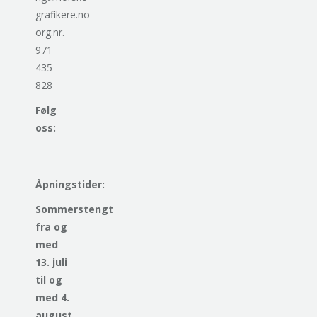
grafikere.no
org.nr.
971
435
828
Følg
oss:
Åpningstider:
Sommerstengt
fra og
med
13. juli
til og
med 4.
august