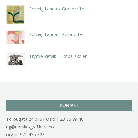
Solveig Landa – Grønn vifte
kr
5.250,00
inkl. 5% kunstavgift
Solveig Landa – Rosa vifte
kr
5.250,00
inkl. 5% kunstavgift
Trygve Retvik – Fotballskolen
kr
2.940,00
inkl. 5% kunstavgift
KONTAKT
Tollbugata 24,0157 Oslo | 23 35 89 40
ng@norske-grafikere.no
org.nr. 971 435 828