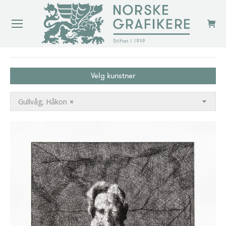
You are here:
Velg kunstner
Gullvåg, Håkon
×