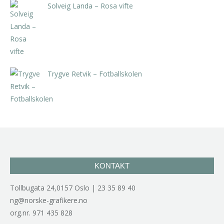
Solveig Landa – Rosa vifte
kr
5.250,00
inkl. 5% kunstavgift
Trygve Retvik – Fotballskolen
kr
2.940,00
inkl. 5% kunstavgift
KONTAKT
Tollbugata 24,0157 Oslo | 23 35 89 40
ng@norske-grafikere.no
org.nr. 971 435 828