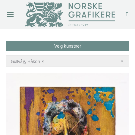
You are here:
Velg kunstner
Gullvåg, Håkon
×