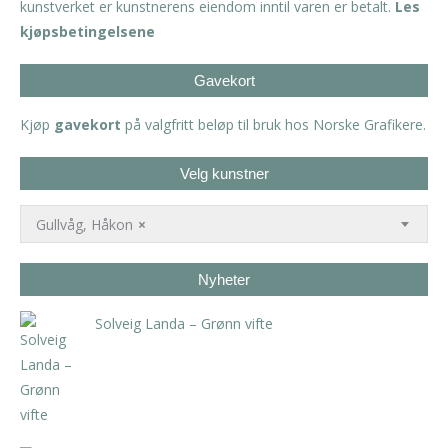
kunstverket er kunstnerens eiendom inntil varen er betalt.
Les
kjøpsbetingelsene
Gavekort
Kjøp
gavekort
på valgfritt beløp til bruk hos Norske Grafikere.
Velg kunstner
Gullvåg, Håkon
×
Nyheter
Solveig Landa – Grønn vifte
kr
5.250,00
inkl. 5% kunstavgift