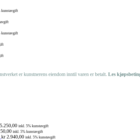
 kunstavgift
avgift
 kunstavgift
ift
ift
tverket er kunstnerens eiendom inntil varen er betalt.
Les kjøpsbetin
5.250,00
inkl. 5% kunstavgift
50,00
inkl. 5% kunstavgift
kr
2.940,00
inkl. 5% kunstavgift