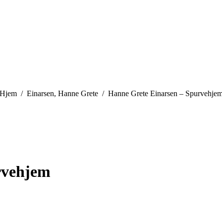
You are here:
Hjem
Einarsen, Hanne Grete
Hanne Grete Einarsen – Spurvehje
rvehjem