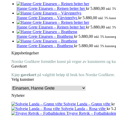
Hanne Grete Einarsen – Reinen beiter her
kr
5.880,00
inkl. 5%
Hanne Grete Einarsen – Vårvinterlys
kr
5.880,00
inkl. 5% kunst
Hanne Grete Einarsen – Reinen beiter her
kr
5.880,00
inkl. 5%
Hanne Grete Einarsen – Brattheng
kr
5.880,00
inkl. 5% kunstavg
Hanne Grete Einarsen – Brattheng
kr
5.880,00
inkl. 5% kunstavg
Kjøpsbetingelser
Norske Grafikere formidler kunst på vegne av kunstneren og kuns
Gavekort
Kjøp
gavekort
på valgfritt beløp til bruk hos Norske Grafikere.
Velg kunstner
Nyheter
Solveig Landa – Grønn vifte
kr
Solveig Landa – Rosa vifte
kr
5.2
Trygve Retvik – Fotballskolen