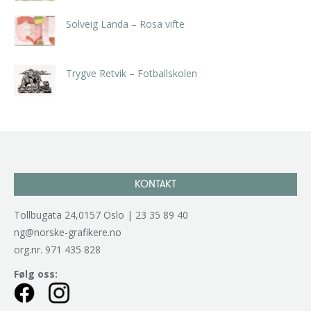
Solveig Landa – Rosa vifte
kr
5.250,00
inkl. 5% kunstavgift
Trygve Retvik – Fotballskolen
kr
2.940,00
inkl. 5% kunstavgift
KONTAKT
Tollbugata 24,0157 Oslo | 23 35 89 40
ng@norske-grafikere.no
org.nr. 971 435 828
Følg oss: