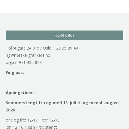
KONTAKT
Tollbugata 24,0157 Oslo | 23 35 89 40
ng@norske-grafikere.no
org.nr. 971 435 828
Følg oss:
Åpningstider:
Sommerstengt fra og med 13. juli til og med 4. august
2026
ons og fre: 12-17 | tor 12-18
lør: 12-16 | søn – tir: stengt