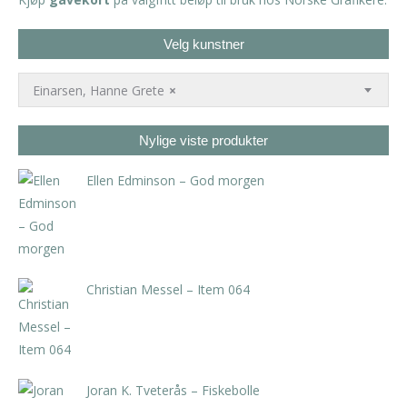
Velg kunstner
Einarsen, Hanne Grete
×
Nylige viste produkter
Ellen Edminson – God morgen
kr
3.780,00
inkl. 5% kunstavgift
Christian Messel – Item 064
kr
3.675,00
inkl. 5% kunstavgift
Joran K. Tveterås – Fiskebolle