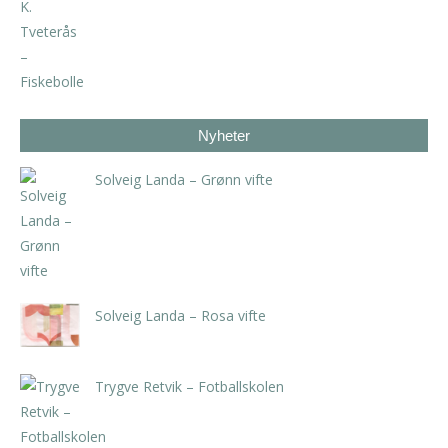
kr
1.200,00
Nyheter
Solveig Landa – Grønn vifte
kr
5.250,00
inkl. 5% kunstavgift
Solveig Landa – Rosa vifte
kr
5.250,00
inkl. 5% kunstavgift
Trygve Retvik – Fotballskolen
kr
2.940,00
inkl. 5% kunstavgift