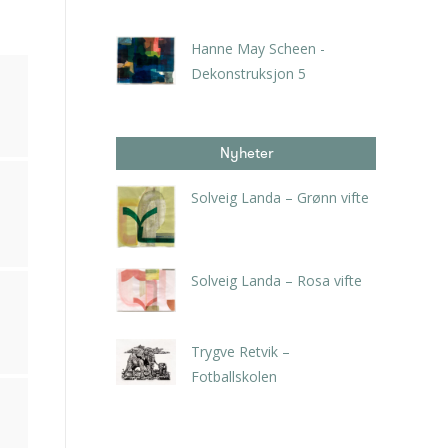
kr
6.300,00
inkl. 5% kunstavgift
Hanne May Scheen -
Dekonstruksjon 5
kr
6.300,00
inkl. 5% kunstavgift
Nyheter
Solveig Landa – Grønn vifte
kr
5.250,00
inkl. 5% kunstavgift
Solveig Landa – Rosa vifte
kr
5.250,00
inkl. 5% kunstavgift
Trygve Retvik –
Fotballskolen
kr
2.940,00
inkl. 5% kunstavgift