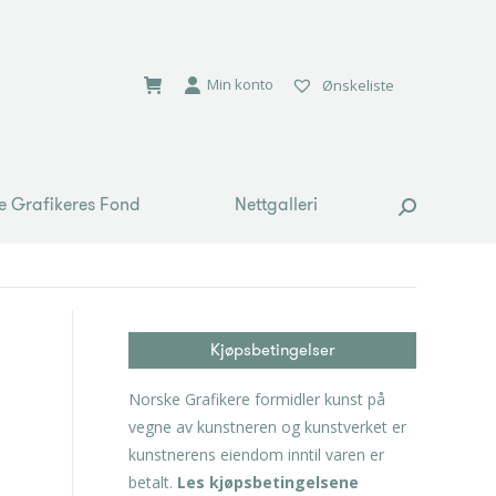
e Grafikeres Fond
Nettgalleri
Search:
Min konto
Ønskeliste
e Grafikeres Fond
Nettgalleri
Search:
Kjøpsbetingelser
Norske Grafikere formidler kunst på
vegne av kunstneren og kunstverket er
kunstnerens eiendom inntil varen er
betalt.
Les kjøpsbetingelsene