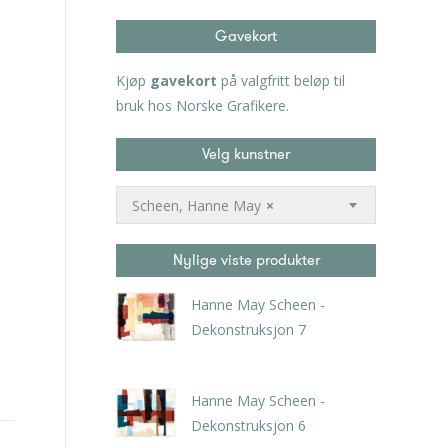
Gavekort
Kjøp
gavekort
på valgfritt beløp til
bruk hos Norske Grafikere.
Velg kunstner
Scheen, Hanne May
×
Nylige viste produkter
Hanne May Scheen -
Dekonstruksjon 7
kr
6.300,00
inkl. 5% kunstavgift
Hanne May Scheen -
Dekonstruksjon 6