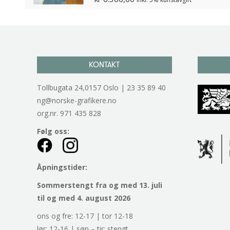
KONTAKT
Tollbugata 24,0157 Oslo | 23 35 89 40
ng@norske-grafikere.no
org.nr. 971 435 828
Følg oss:
Åpningstider:
Sommerstengt fra og med 13. juli
til og med 4. august 2026
ons og fre: 12-17 | tor 12-18
lør: 12-16 | søn – tir: stengt