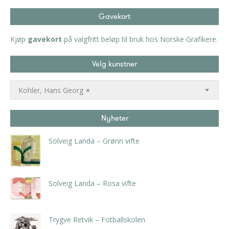
Gavekort
Kjøp
gavekort
på valgfritt beløp til bruk hos Norske Grafikere.
Velg kunstner
Kohler, Hans Georg
×
Nyheter
Solveig Landa – Grønn vifte
kr
5.250,00
inkl. 5% kunstavgift
Solveig Landa – Rosa vifte
kr
5.250,00
inkl. 5% kunstavgift
Trygve Retvik – Fotballskolen