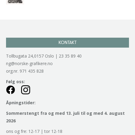
kr
2.940,00
inkl. 5% kunstavgift
KONTAKT
Tollbugata 24,0157 Oslo | 23 35 89 40
ng@norske-grafikere.no
org.nr. 971 435 828
Følg oss:
Åpningstider:
Sommerstengt fra og med 13. juli til og med 4. august
2026
ons og fre: 12-17 | tor 12-18