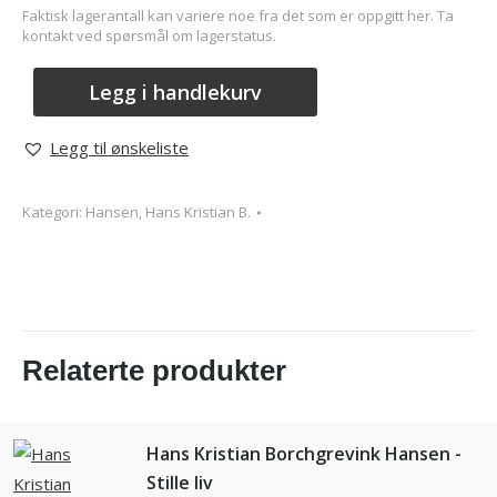
Faktisk lagerantall kan variere noe fra det som er oppgitt her. Ta
kontakt ved spørsmål om lagerstatus.
Legg i handlekurv
Legg til ønskeliste
Kategori:
Hansen, Hans Kristian B.
Relaterte produkter
Hans Kristian Borchgrevink Hansen -
Stille liv