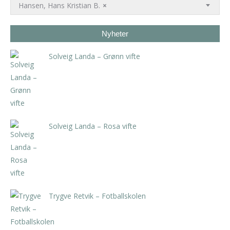
Hansen, Hans Kristian B.
×
Nyheter
Solveig Landa – Grønn vifte
kr
5.250,00
inkl. 5% kunstavgift
Solveig Landa – Rosa vifte
kr
5.250,00
inkl. 5% kunstavgift
Trygve Retvik – Fotballskolen
kr
2.940,00
inkl. 5% kunstavgift