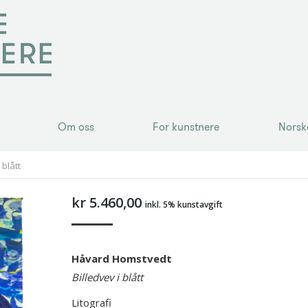
Om oss
For kunstnere
Norsk
Om oss
For kunstnere
Norsk
blått
kr
5.460,00
inkl. 5% kunstavgift
Håvard Homstvedt
Billedvev i blått
Litografi