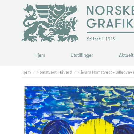
Hjem
Utstillinger
Aktuelt
Hjem
Utstillinger
Aktuelt
You are here:
Hjem
Homstvedt, Håvard
Håvard Homstvedt – Billedvev i 