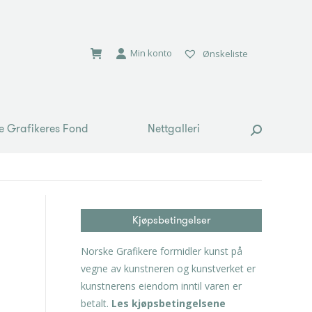
e Grafikeres Fond
Nettgalleri
Search:
Min konto
Ønskeliste
e Grafikeres Fond
Nettgalleri
Search:
Kjøpsbetingelser
Norske Grafikere formidler kunst på
vegne av kunstneren og kunstverket er
kunstnerens eiendom inntil varen er
betalt.
Les kjøpsbetingelsene