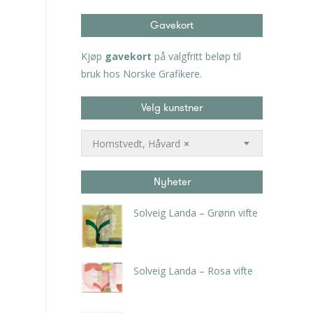
Gavekort
Kjøp
gavekort
på valgfritt beløp til
bruk hos Norske Grafikere.
Velg kunstner
Homstvedt, Håvard
×
Nyheter
Solveig Landa – Grønn vifte
kr
5.250,00
inkl. 5% kunstavgift
Solveig Landa – Rosa vifte
kr
5.250,00
inkl. 5% kunstavgift