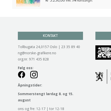
inkl. 5% kunstavgift
KONTAKT
Tollbugata 24,0157 Oslo | 23 35 89 40
ng@norske-grafikere.no
org.nr. 971 435 828
Følg oss:
Åpningstider:
Sommerstengt lørdag 8. og 15.
august
ons og fre: 12-17 | tor 12-18