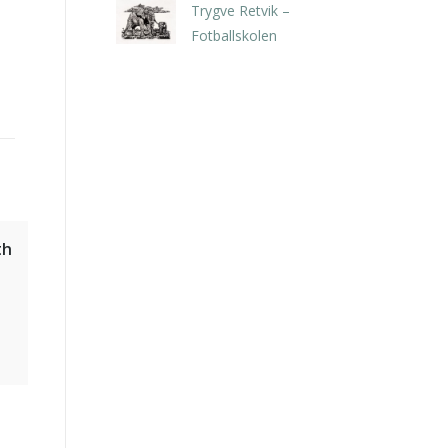
Trygve Retvik –
Fotballskolen
kr
2.940,00
inkl. 5% kunstavgift
th