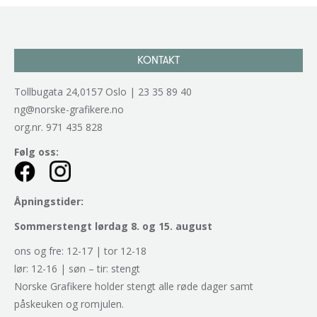
KONTAKT
Tollbugata 24,0157 Oslo | 23 35 89 40
ng@norske-grafikere.no
org.nr. 971 435 828
Følg oss:
Åpningstider:
Sommerstengt lørdag 8. og 15. august
ons og fre: 12-17 | tor 12-18
lør: 12-16 | søn – tir: stengt
Norske Grafikere holder stengt alle røde dager samt
påskeuken og romjulen.