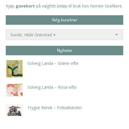
Kjøp
gavekort
på valgfritt beløp til bruk hos Norske Grafikere.
Velg kunstner
Sunde, Hilde Grønstad
×
Nyheter
Solveig Landa – Grønn vifte
kr
5.250,00
inkl. 5% kunstavgift
Solveig Landa – Rosa vifte
kr
5.250,00
inkl. 5% kunstavgift
Trygve Retvik – Fotballskolen
kr
2.940,00
inkl. 5% kunstavgift