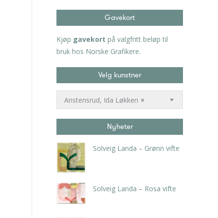
Gavekort
Kjøp
gavekort
på valgfritt beløp til
bruk hos Norske Grafikere.
Velg kunstner
Anstensrud, Ida Løkken
×
Nyheter
Solveig Landa – Grønn vifte
kr
5.250,00
inkl. 5% kunstavgift
Solveig Landa – Rosa vifte
kr
5.250,00
inkl. 5% kunstavgift