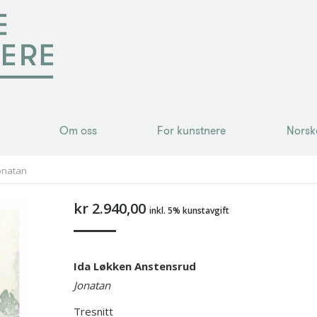
Om oss
For kunstnere
Norsk
Om oss
For kunstnere
Norsk
onatan
kr
2.940,00
inkl. 5% kunstavgift
Ida Løkken Anstensrud
Jonatan
Tresnitt