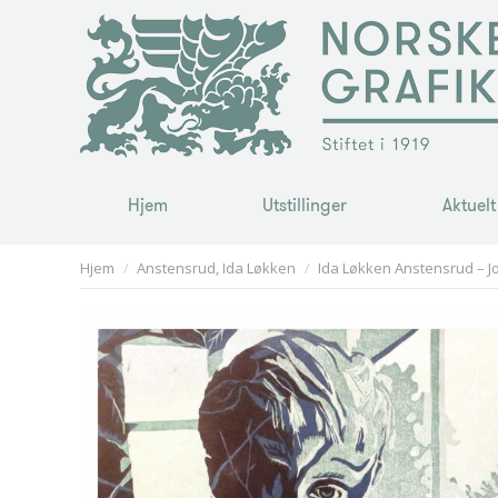
Hjem
Utstillinger
Aktuelt
Hjem
Utstillinger
Aktuelt
You are here:
Hjem
Anstensrud, Ida Løkken
Ida Løkken Anstensrud – J