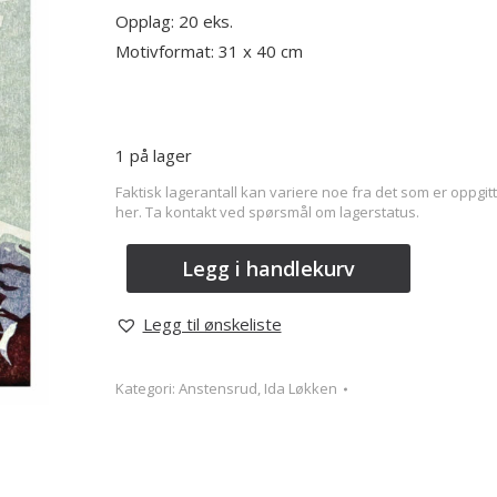
Opplag: 20 eks.
Motivformat: 31 x 40 cm
1 på lager
Faktisk lagerantall kan variere noe fra det som er oppgitt
her. Ta kontakt ved spørsmål om lagerstatus.
Legg i handlekurv
Legg til ønskeliste
Kategori:
Anstensrud, Ida Løkken