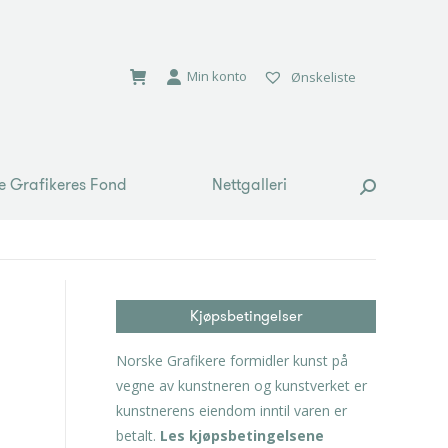
e Grafikeres Fond
Nettgalleri
Search:
Min konto
Ønskeliste
e Grafikeres Fond
Nettgalleri
Search:
Kjøpsbetingelser
Norske Grafikere formidler kunst på
vegne av kunstneren og kunstverket er
kunstnerens eiendom inntil varen er
betalt.
Les kjøpsbetingelsene