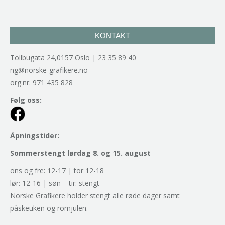
KONTAKT
Tollbugata 24,0157 Oslo | 23 35 89 40
ng@norske-grafikere.no
org.nr. 971 435 828
Følg oss:
Åpningstider:
Sommerstengt lørdag 8. og 15. august
ons og fre: 12-17 | tor 12-18
lør: 12-16 | søn – tir: stengt
Norske Grafikere holder stengt alle røde dager samt
påskeuken og romjulen.