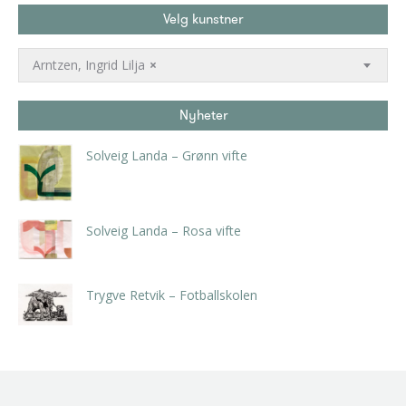
Velg kunstner
Arntzen, Ingrid Lilja
×
Nyheter
Solveig Landa – Grønn vifte
kr
5.250,00
inkl. 5% kunstavgift
Solveig Landa – Rosa vifte
kr
5.250,00
inkl. 5% kunstavgift
Trygve Retvik – Fotballskolen
kr
2.940,00
inkl. 5% kunstavgift