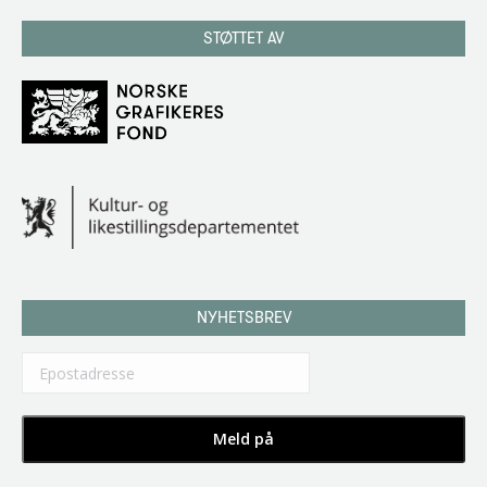
STØTTET AV
NYHETSBREV