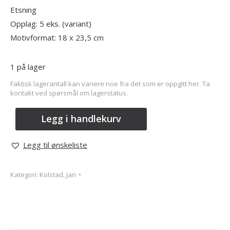
Etsning
Opplag: 5 eks. (variant)
Motivformat: 18 x 23,5 cm
1 på lager
Faktisk lagerantall kan variere noe fra det som er oppgitt her. Ta
kontakt ved spørsmål om lagerstatus.
Legg i handlekurv
Legg til ønskeliste
Kategori:
Kolstad, Jan