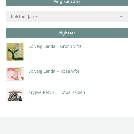
Velg kunstner
Kolstad, Jan
×
Nyheter
Solveig Landa – Grønn vifte
kr
5.250,00
inkl. 5% kunstavgift
Solveig Landa – Rosa vifte
kr
5.250,00
inkl. 5% kunstavgift
Trygve Retvik – Fotballskolen
kr
2.940,00
inkl. 5% kunstavgift