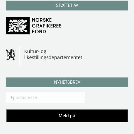
STØTTET AV
NYHETSBREV