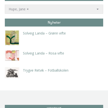
Hupe, Jane
×
Nyheter
Solveig Landa – Grønn vifte
kr
5.250,00
inkl. 5% kunstavgift
Solveig Landa – Rosa vifte
kr
5.250,00
inkl. 5% kunstavgift
Trygve Retvik – Fotballskolen
kr
2.940,00
inkl. 5% kunstavgift