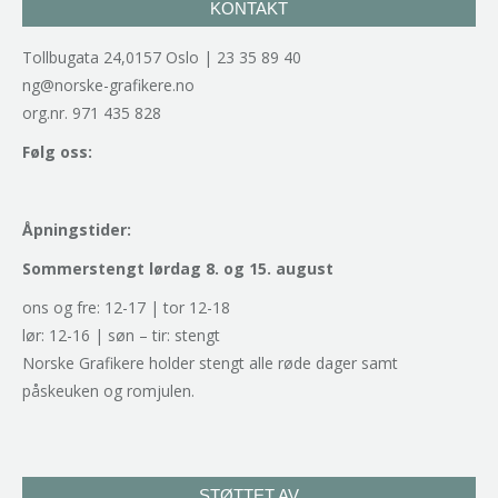
KONTAKT
Tollbugata 24,0157 Oslo | 23 35 89 40
ng@norske-grafikere.no
org.nr. 971 435 828
Følg oss:
Åpningstider:
Sommerstengt lørdag 8. og 15. august
ons og fre: 12-17 | tor 12-18
lør: 12-16 | søn – tir: stengt
Norske Grafikere holder stengt alle røde dager samt
påskeuken og romjulen.
STØTTET AV