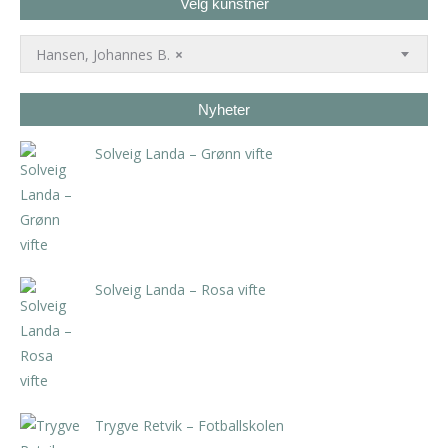
Velg kunstner
Hansen, Johannes B.
×
Nyheter
Solveig Landa – Grønn vifte
kr
5.250,00
inkl. 5% kunstavgift
Solveig Landa – Rosa vifte
kr
5.250,00
inkl. 5% kunstavgift
Trygve Retvik – Fotballskolen