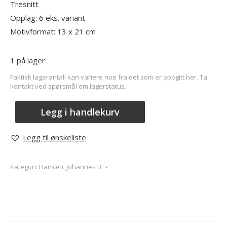
Tresnitt
Opplag: 6 eks. variant
Motivformat: 13 x 21 cm
1 på lager
Faktisk lagerantall kan variere noe fra det som er oppgitt her. Ta
kontakt ved spørsmål om lagerstatus.
Legg i handlekurv
Legg til ønskeliste
Kategori:
Hansen, Johannes B.