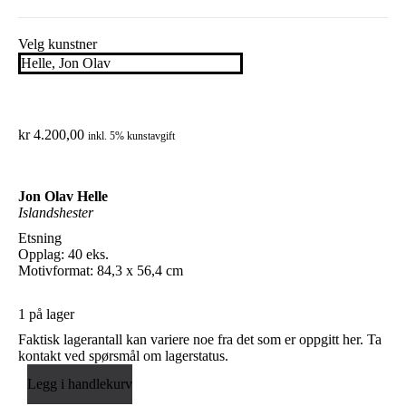
You are here:
Velg kunstner
kr
4.200,00
inkl. 5% kunstavgift
Jon Olav Helle
Islandshester
Etsning
Opplag: 40 eks.
Motivformat: 84,3 x 56,4 cm
1 på lager
Faktisk lagerantall kan variere noe fra det som er oppgitt her. Ta
kontakt ved spørsmål om lagerstatus.
Legg i handlekurv