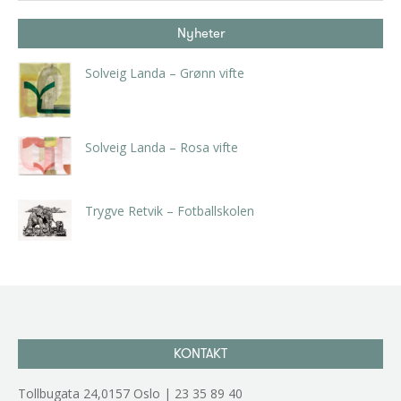
Nyheter
Solveig Landa – Grønn vifte
kr
5.250,00
inkl. 5% kunstavgift
Solveig Landa – Rosa vifte
kr
5.250,00
inkl. 5% kunstavgift
Trygve Retvik – Fotballskolen
kr
2.940,00
inkl. 5% kunstavgift
KONTAKT
Tollbugata 24,0157 Oslo | 23 35 89 40