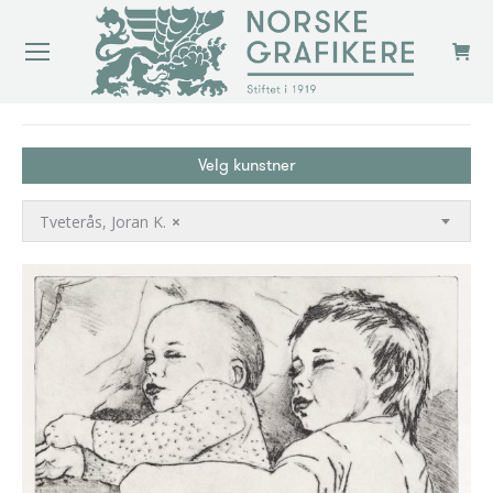
You are here:
Velg kunstner
Tveterås, Joran K.
×