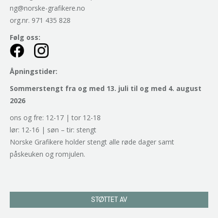
ng@norske-grafikere.no
org.nr. 971 435 828
Følg oss:
Åpningstider:
Sommerstengt fra og med 13. juli til og med 4. august
2026
ons og fre: 12-17 | tor 12-18
lør: 12-16 | søn – tir: stengt
Norske Grafikere holder stengt alle røde dager samt
påskeuken og romjulen.
STØTTET AV