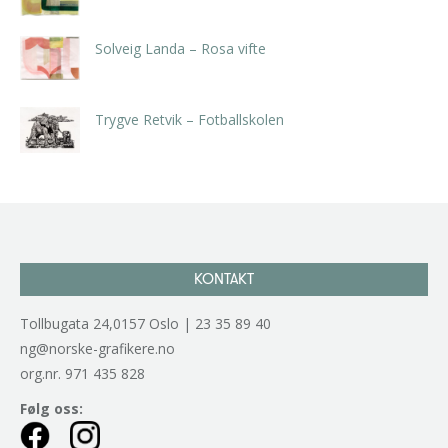
Solveig Landa – Rosa vifte
kr
5.250,00
inkl. 5% kunstavgift
Trygve Retvik – Fotballskolen
kr
2.940,00
inkl. 5% kunstavgift
KONTAKT
Tollbugata 24,0157 Oslo | 23 35 89 40
ng@norske-grafikere.no
org.nr. 971 435 828
Følg oss: