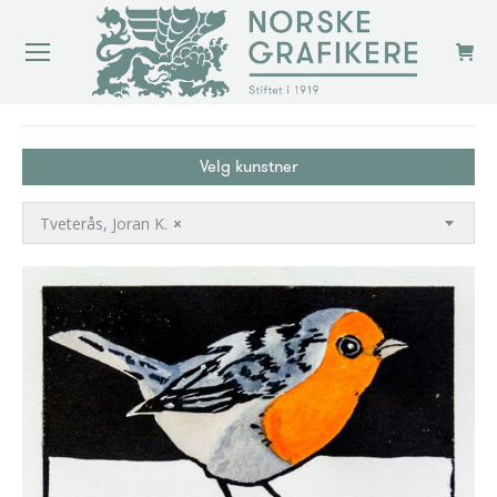
You are here:
Velg kunstner
Tveterås, Joran K.
×