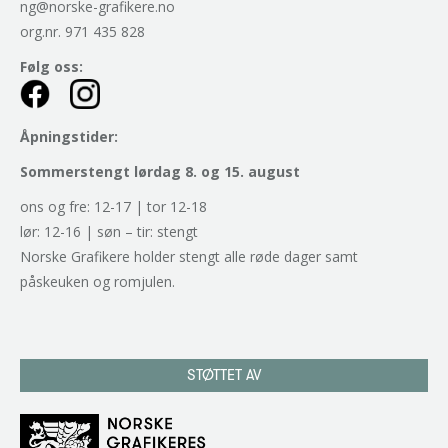
ng@norske-grafikere.no
org.nr. 971 435 828
Følg oss:
Åpningstider:
Sommerstengt lørdag 8. og 15. august
ons og fre: 12-17 | tor 12-18
lør: 12-16 | søn – tir: stengt
Norske Grafikere holder stengt alle røde dager samt
påskeuken og romjulen.
STØTTET AV