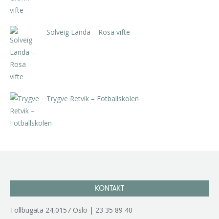
Solveig Landa – Rosa vifte
kr
5.250,00
inkl. 5% kunstavgift
Trygve Retvik – Fotballskolen
kr
2.940,00
inkl. 5% kunstavgift
KONTAKT
Tollbugata 24,0157 Oslo | 23 35 89 40