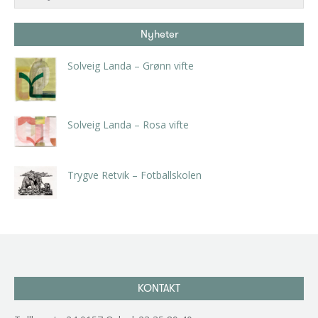
Nyheter
Solveig Landa – Grønn vifte
kr
5.250,00
inkl. 5% kunstavgift
Solveig Landa – Rosa vifte
kr
5.250,00
inkl. 5% kunstavgift
Trygve Retvik – Fotballskolen
kr
2.940,00
inkl. 5% kunstavgift
KONTAKT