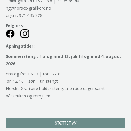
Tollbugata 24,0157 Oslo | 23 35 89 40
ng@norske-grafikere.no
org.nr. 971 435 828
Følg oss:
Åpningstider:
Sommerstengt fra og med 13. juli til og med 4. august
2026
ons og fre: 12-17 | tor 12-18
lør: 12-16 | søn – tir: stengt
Norske Grafikere holder stengt alle røde dager samt
påskeuken og romjulen.
STØTTET AV